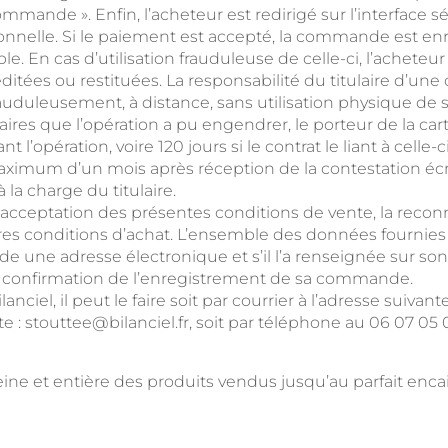
mmande ». Enfin, l’acheteur est redirigé sur l’interface 
onnelle. Si le paiement est accepté, la commande est enre
le. En cas d’utilisation frauduleuse de celle-ci, l’achete
ditées ou restituées. La responsabilité du titulaire d’une
auduleusement, à distance, sans utilisation physique de
ires que l’opération a pu engendrer, le porteur de la cart
 l’opération, voire 120 jours si le contrat le liant à celle
imum d’un mois après réception de la contestation écrit
la charge du titulaire.
ceptation des présentes conditions de vente, la reconn
opres conditions d’achat. L’ensemble des données fournies
ède une adresse électronique et s’il l’a renseignée sur so
 confirmation de l’enregistrement de sa commande.
lanciel, il peut le faire soit par courrier à l’adresse suiv
nte : stouttee@bilanciel.fr, soit par téléphone au 06 07 05 0
eine et entière des produits vendus jusqu’au parfait encais