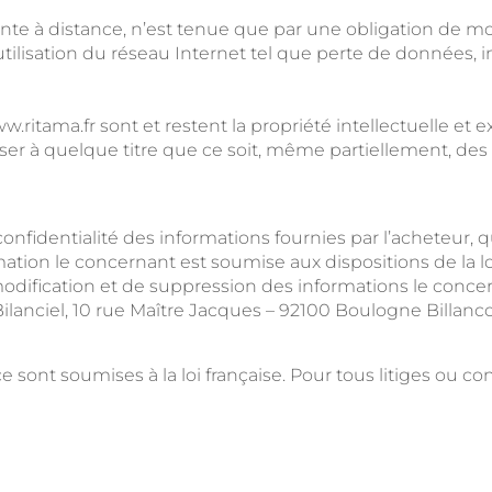
ente à distance, n’est tenue que par une obligation de m
isation du réseau Internet tel que perte de données, intr
.ritama.fr sont et restent la propriété intellectuelle et e
iliser à quelque titre que ce soit, même partiellement, de
confidentialité des informations fournies par l’acheteur, 
rmation le concernant est soumise aux dispositions de la loi 
modification et de suppression des informations le concer
Bilanciel, 10 rue Maître Jacques – 92100 Boulogne Billanc
 sont soumises à la loi française. Pour tous litiges ou co