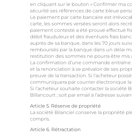
en cliquant sur le bouton « Confirmer ma co
sécurité ses références de carte bleue pers
Le paiement par carte bancaire est irrévocab
carte, les sommes versées seront alors recré
paiement contesté a été prouvé effectué fr
débit frauduleux et des éventuels frais banca
auprès de sa banque, dans les 70 jours suivant
remboursés par la banque dans un délai max
restitution des sommes ne pourra être mis à 
La confirmation d’une commande entraîne ac
et la renonciation à se prévaloir de ses pr
preuve de la transaction. Si l’acheteur poss
communiquera par courrier électronique la
Si l’acheteur souhaite contacter la société Bi
Billancourt ; soit par email à l’adresse suiva
Article 5. Réserve de propriété
La société Bilanciel conserve la propriété pl
compris.
Article 6. Rétractation