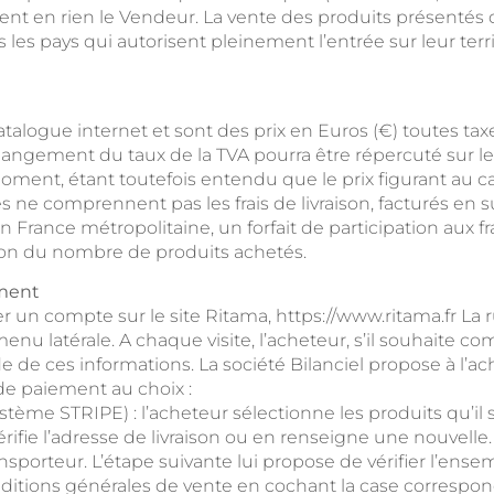
ent en rien le Vendeur. La vente des produits présentés d
les pays qui autorisent pleinement l’entrée sur leur terri
 catalogue internet et sont des prix en Euros (€) toutes 
ngement du taux de la TVA pourra être répercuté sur le pr
 moment, étant toutefois entendu que le prix figurant au 
ués ne comprennent pas les frais de livraison, facturés e
France métropolitaine, un forfait de participation aux frai
tion du nombre de produits achetés.
ement
 un compte sur le site Ritama, https://www.ritama.fr La
enu latérale. A chaque visite, l’acheteur, s’il souhaite
aide de ces informations. La société Bilanciel propose à l
 de paiement au choix :
ystème STRIPE) : l’acheteur sélectionne les produits qu’i
rifie l’adresse de livraison ou en renseigne une nouvelle. P
nsporteur. L’étape suivante lui propose de vérifier l’ens
ditions générales de vente en cochant la case correspond