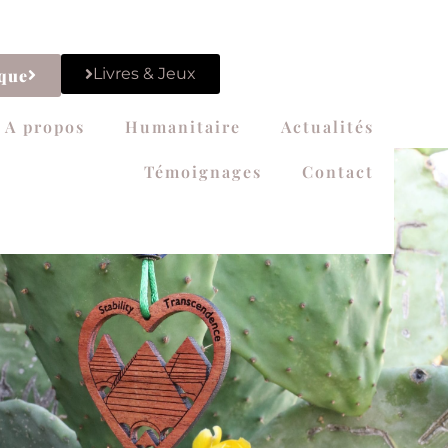
Livres & Jeux
que
A propos
Humanitaire
Actualités
Témoignages
Contact