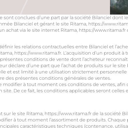
sont conclues d’une part par la société Bilanciel dont le 
e Bilanciel et gérant le site Ritama, https://www.ritama.
 achat via le site internet Ritama, https://www.ritama.fr
finir les relations contractuelles entre Bilanciel et l’ach
Ritama, https://www.ritama.fr. L’acquisition d’un produit à 
 présentes conditions de vente dont l’acheteur reconnaît
r déclare d’une part que l’achat de produits sur le site 
le et est limité à une utilisation strictement personnelle 
itre des présentes conditions générales de ventes.
é de modifier à tout moment ces conditions de ventes, afi
on site. De ce fait, les conditions applicables seront cell
sur le site Ritama, https://www.ritama.fr de la société Bil
modifier à tout moment l’assortiment de produits. Chaque p
incipales caractéristiques techniques (contenance, utilis