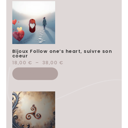
Bijoux Follow one’s heart, suivre son
coeur
18,00
€
–
38,00
€
Choix Des Options