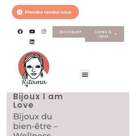
Boutique
Livres &
Jeux
Domaines d’intervention
Les créations
A propos
Bijoux I am
Love
Bijoux du
bien-être –
Wellness