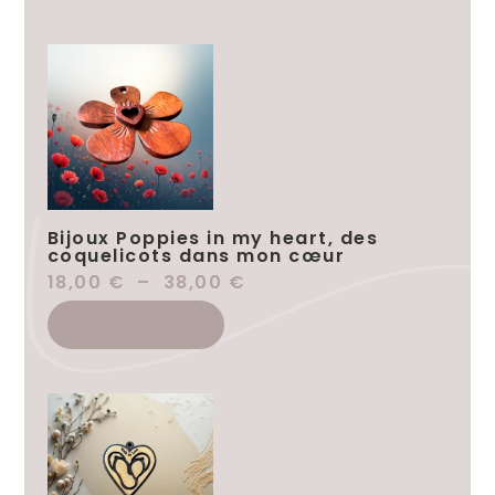
Bijoux Poppies in my heart, des
coquelicots dans mon cœur
18,00
€
–
38,00
€
Choix Des Options