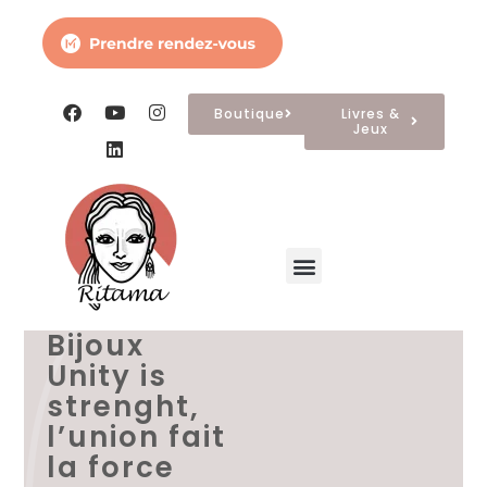
Boutique
Livres &
Jeux
Domaines d’intervention
Les créations
A propos
Bijoux
Unity is
strenght,
l’union fait
la force