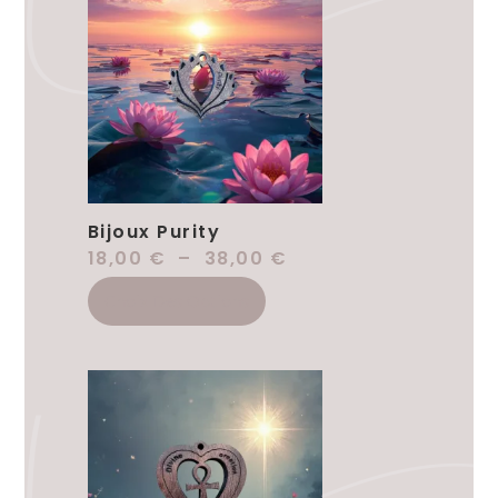
Bijoux Purity
18,00
€
–
38,00
€
Choix Des Options