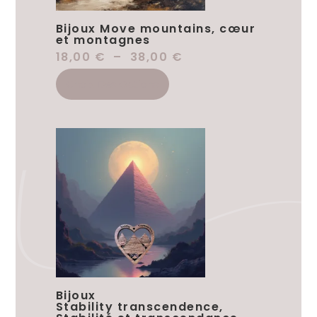
Bijoux Move mountains, cœur
et montagnes
18,00
€
–
38,00
€
Choix Des Options
Bijoux
Stability transcendence,