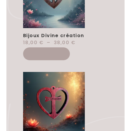
Bijoux Divine création
18,00
€
–
38,00
€
Choix Des Options