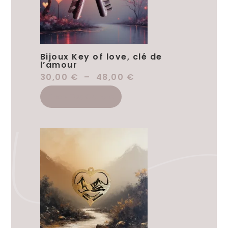
Bijoux Key of love, clé de
l’amour
30,00
€
–
48,00
€
Choix Des Options