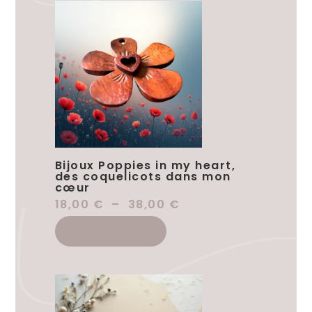
Bijoux Poppies in my heart,
des coquelicots dans mon
cœur
18,00
€
–
38,00
€
Choix Des Options